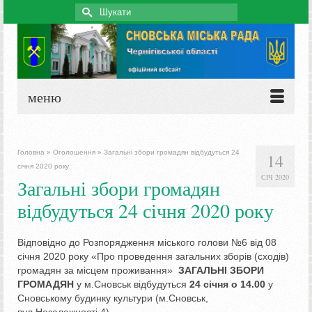
Search
for:
меню
Головна
»
Оголошення
»
Загальні збори громадян відбудуться 24
14
січня 2020 року
СІЧ 2020
Загальні збори громадян
відбудуться 24 січня 2020 року
Відповідно до Розпорядження міського голови №6 від 08
січня 2020 року «Про проведення загальних зборів (сходів)
громадян за місцем проживання»
ЗАГАЛЬНІ ЗБОРИ
ГРОМАДЯН
у м.Сновськ відбудуться
24 січня о 14.00
у
Сновському будинку культури (м.Сновськ,
вул.Незалежності,4).