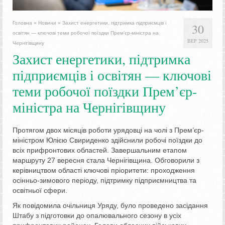
Головна
»
Новини
»
Захист енергетики, підтримка підприємців і
30
освітян — ключові теми робочої поїздки Прем’єр-міністра на
ВЕР 2025
Чернігівщину
Захист енергетики, підтримка
підприємців і освітян — ключові
теми робочої поїздки Прем’єр-
міністра на Чернігівщину
Протягом двох місяців роботи урядовці на чолі з Прем’єр-
міністром Юлією Свириденко здійснили робочі поїздки до
всіх прифронтових областей. Завершальним етапом
маршруту 27 вересня стала Чернігівщина. Обговорили з
керівництвом області ключові пріоритети: проходження
осінньо-зимового періоду, підтримку підприємництва та
освітньої сфери.
Як повідомила очільниця Уряду, було проведено засідання
Штабу з підготовки до опалювального сезону в усіх