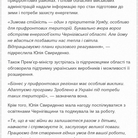
прифронтових районах. Голови обласних військових
адміністрацій надали інформацію про стан підготовки до
зими і потреби захисту енергетики.
«Зимова стійкість — один з пріоритетів Уряду, особливо
для прифронтових територій. Буквально вчора ворог
обстріляв енергообʼєкти Чернігівської області. Але йому
не вдасться позбавити нас тепла і світла.
Відпрацьовуємо плани кризового реагування»,
—
підкреслила Юлія Свириденко.
Також Прем’єр-міністр зустрілась із підприємцями області та
обговорила підтримку українських виробників і можливості її
розширення.
«Бізнес у прифронтових регіонах має особливі виклики.
Адаптуємо програми Зроблено в Україні під потреби
таких територій»,
— зазначила вона.
Крім того, Юлія Свириденко мала нагоду поспілкуватися з
освітянами Чернігівщини та подякувала їм за роботу.
«Те, що в час війни ви залишаєтеся разом з дітьми,
навчаєте і спрямовуєте їх, заслуговує великої поваги.
Працюємо для створення гідних умов для вашої роботи,