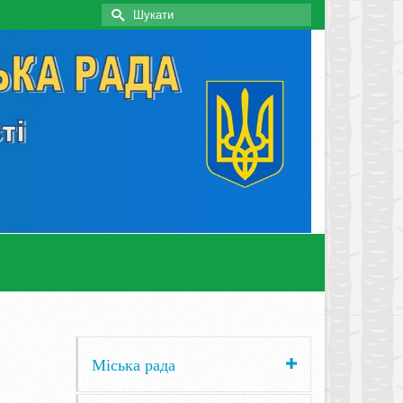
Search
for:
Міська рада