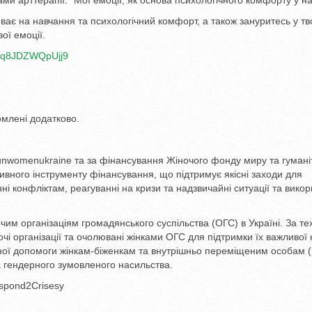
ми арттерапії: “Мої емоції, як основа психологічного комфорту у на
пливає на навчання та психологічний комфорт, а також зануритесь у т
ої емоції.
s9Bq8JDZWQpUjj9
омлені додатково.
@unwomenukraine та за фінансування Жіночого фонду миру та гумані
вного інструменту фінансування, що підтримує якісні заходи для
ні конфліктам, реагуванні на кризи та надзвичайні ситуації та вико
м організаціям громадянського суспільства (ОГС) в Україні. За тех
і організації та очолювані жінками ОГС для підтримки їх важливої 
рної допомоги жінкам-біженкам та внутрішньо переміщеним особам 
та гендерного зумовленого насильства.
pond2Crisesу