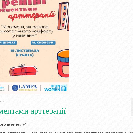
апії
ментами арттерапії
ого інтелекту?