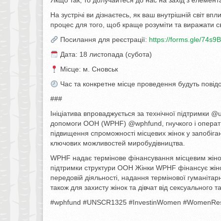
Якщо так, то долучайтеся до нас на захід з елемента
На зустрічі ви дізнаєтесь, як ваш внутрішній світ в
процес для того, щоб краще розуміти та виражати св
Посилання для реєстрації:
https://forms.gle/74
Дата: 18 листопада (субота)
Місце: м. Сновськ
Час та конкретне місце проведення будуть повід
###
Ініціатива впроваджується за технічної підтримки 
допомоги ООН (WPHF) @wphfund, гнучкого і операти
підвищення спроможності місцевих жінок у запобіган
ключових можливостей миробудівництва.
WPHF надає термінове фінансування місцевим жіночи
підтримки структури ООН Жінки WPHF фінансує жіноч
передовій діяльності, надання термінової гуманіта
також для захисту жінок та дівчат від сексуального 
#wphfund #UNSCR1325 #InvestinWomen #WomenRes