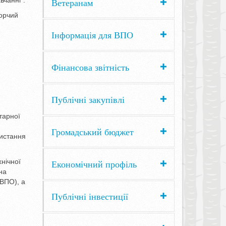
вчанні”.
Ветеранам
ворчий
Інформація для ВПО
Фінансова звітність
Публічні закупівлі
тарної
Громадський бюджет
ристання
нічної
Економічний профіль
на
(ВПО), а
Публічні інвестиції