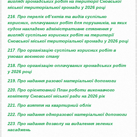
вигляді громадських робіт на території Сновської
міської територіальної громади у 2026 році
216
.
Про перелік об’єктів та видів суспільно
корисних, оплачуваних робіт для порушників, на яких
судом накладено адміністративне стягнення у
вигляді суспільно корисних робіт на території
Сновської міської територіальної громади у 2026 році
217
.
Про організацію суспільно корисних
робіт в
умовах воєнного стану
218.
Про організацію оплачуваних
громадських робіт
у 2026 році
219.
Про надання разової матеріальної допомоги
220.
Про орієнтовний План роботи виконавчого
комітету Сновської міської ради на 2026 рік
221. Про взяття на квартирний облік
222.
Про надання одноразової
матеріальної допомоги
223
.
Про надання дозволу на видалення
зелених
насаджень