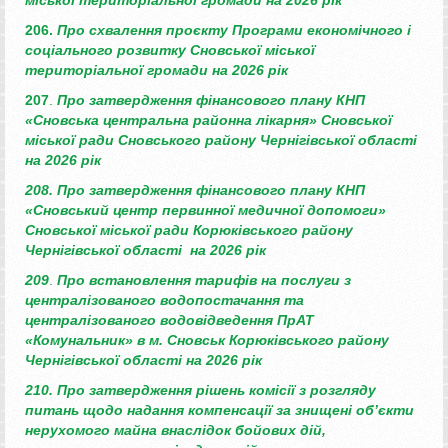
206.
Про схвалення проєкту Програми
економічного і
соціального розвитку
Сновської міської
територіальної
громади на 2026 рік
207
.
Про затвердження фінансового плану КНП
«Сновська центральна районна лікарня»
Сновської
міської ради Сновського району
Чернігівської області
на 2026 рік
208. Про затвердження фінансового плану КНП
«Сновський центр первинної медичної допомоги»
Сновської міської ради Корюківського району
Чернігівської області на 2026 рік
209
.
Про встановлення тарифів на послуги
з
централізованого водопостачання та
централізованого водовідведення
ПрАТ
«Комунальник» в м. Сновськ
Корюківського району
Чернігівської області на 2026 рік
210. Про затвердження рішень комісії з розгляду
питань
щодо надання компенсації за знищені об’єкти
нерухомого
майна внаслідок бойових дій,