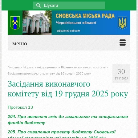
Search
for:
меню
Головна
»
Нормативні документи
»
Рішення виконавчого комітету
»
30
Засідання виконавчого комітету від 19 грудня 2025 року
ГРУ 2025
Засідання виконавчого
комітету від 19 грудня 2025 року
Протокол 13
204. Про внесення змін до загального
та спеціального
фондів бюджету
205
.
Про схвалення проєкту бюджету
Сновської
міської територіальної
громади на 2026 рік