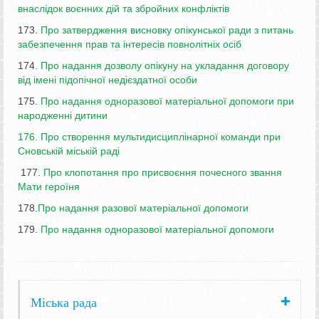
внаслідок воєнних дій та збройних конфліктів
173.
Про затвердження висновку опікунської ради з питань
забезпечення прав та інтересів повнолітніх осіб
174.
Про надання дозволу опікуну на укладання договору
від імені підопічної недієздатної особи
175.
Про надання одноразової матеріальної допомоги при
народженні дитини
1
76. Про
створ
ення
мультидисциплінарної команди при
Сновській міській раді
177.
Про клопотання про присвоєння почесного звання
Мати героїня
178.
Про надання разової матеріальної допомоги
179.
Про надання одноразової матеріальної допомоги
Міська рада