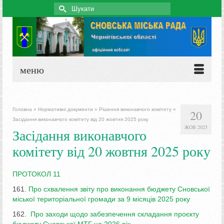
Search
for:
меню
Головна
»
Нормативні документи
»
Рішення виконавчого комітету
»
20
Засідання виконавчого комітету від 20 жовтня 2025 року
ЖОВ 2025
Засідання виконавчого
комітету від 20 жовтня 2025 року
ПРОТОКОЛ 11
161.
Про схвалення звіту про виконання бюджету Сновської
міської територіальної громади за 9 місяців 2025 року
162.
Про заходи щодо забезпечення складання проєкту
бюджету Сновської МТГ на 2026 рік