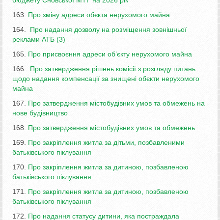
163.
Про зміну адреси обєкта нерухомого майна
164.
Про надання дозволу на розміщення зовнішньої
реклами АТБ (3)
165.
Про присвоєння адреси об’єкту нерухомого майна
166.
Про затвердження рішень комісії з розгляду питань
щодо надання компенсації за знищені обєкти нерухомого
майна
167.
Про затвердження містобудівних умов та обмежень на
нове будівництво
168.
Про затвердження містобудівних умов та обмежень
169.
Про закріплення житла за дітьми, позбавленими
батьківського піклування
170.
Про закріплення житла за дитиною, позбавленою
батьківського піклування
171.
Про закріплення житла за дитиною, позбавленою
батьківського піклування
172.
Про надання статусу дитини, яка постраждала