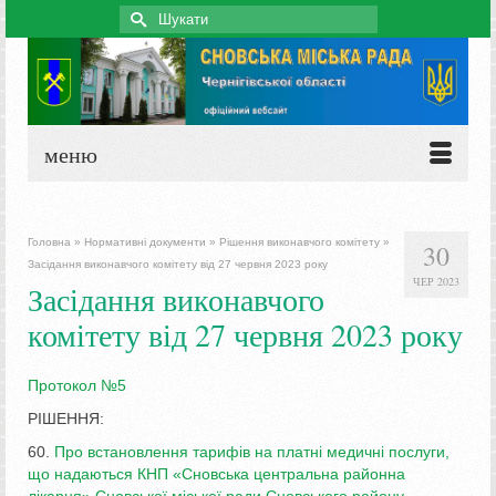
Search
for:
меню
Головна
»
Нормативні документи
»
Рішення виконавчого комітету
»
30
Засідання виконавчого комітету від 27 червня 2023 року
ЧЕР 2023
Засідання виконавчого
комітету від 27 червня 2023 року
Протокол №5
РІШЕННЯ:
60.
Про встановлення тарифів на платні медичні послуги,
що надаються КНП «Сновська центральна районна
лікарня» Сновської міської ради Сновського району