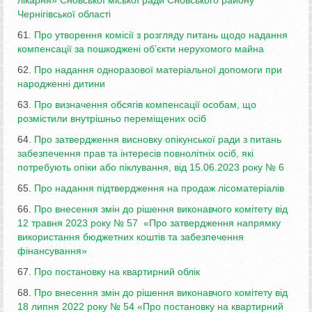
Чернігівської області
61.
Про утворення комісії з розгляду питань щодо надання
компенсації за пошкоджені об’єкти нерухомого майна
62.
Про надання одноразової матеріальної допомоги при
народженні дитини
63.
Про визначення обсягів компенсації особам, що
розмістили внутрішньо переміщених осіб
64.
Про затвердження висновку опікунської ради з питань
забезпечення прав та інтересів повнолітніх осіб, які
потребують опіки або піклування, від 15.06.2023 року № 6
65.
Про надання підтвердження на продаж лісоматеріалів
66.
Про внесення змін до рішення виконавчого комітету від
12 травня 2023 року № 57 «Про затвердження напрямку
використання бюджетних коштів та забезпечення
фінансування»
67.
Про постановку на квартирний облік
68.
Про внесення змін до рішення виконавчого комітету від
18 липня 2022 року № 54 «Про постановку на квартирний