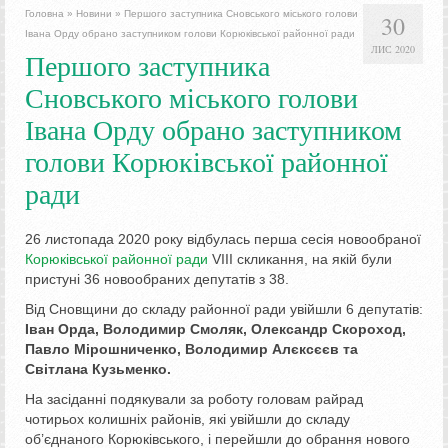
Головна
»
Новини
»
Першого заступника Сновського міського голови
30
Івана Орду обрано заступником голови Корюківської районної ради
ЛИС 2020
Першого заступника
Сновського міського голови
Івана Орду обрано заступником
голови Корюківської районної
ради
26 листопада 2020 року відбулась перша сесія новообраної
Корюківської районної ради
VIII скликання, на якій були
пристуні 36 новообраних депутатів з 38.
Від Сновщини до складу районної ради увійшли 6 депутатів:
Іван Орда, Володимир Смоляк, Олександр Скороход,
Павло Мірошниченко, Володимир Алєксєєв та
Світлана Кузьменко.
На засіданні подякували за роботу головам райрад
чотирьох колишніх районів, які увійшли до складу
об’єднаного Корюківського, і перейшли до обрання нового