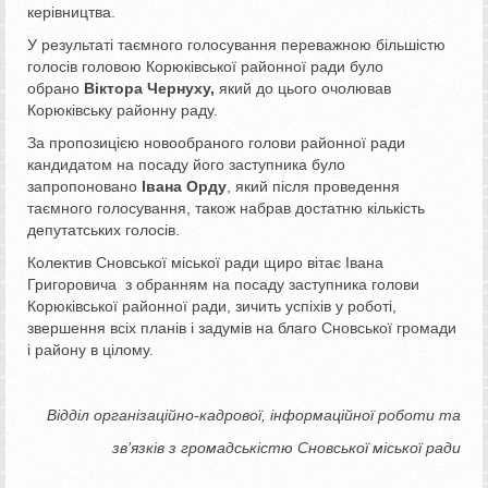
керівництва.
У результаті таємного голосування переважною більшістю
голосів головою Корюківської районної ради було
обрано
Віктора Чернуху
,
який до цього очолював
Корюківську районну раду.
За пропозицією новообраного голови районної ради
кандидатом на посаду його заступника було
запропоновано
Івана Орду
, який після проведення
таємного голосування, також набрав достатню кількість
депутатських голосів.
Колектив Сновської міської ради щиро вітає Івана
Григоровича з обранням на посаду заступника голови
Корюківської районної ради, зичить успіхів у роботі,
звершення всіх планів і задумів на благо Сновської громади
і району в цілому.
Відділ організаційно-кадрової, інформаційної роботи та
зв’язків з громадськістю Сновської міської ради