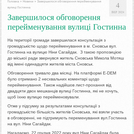
Головна
»
Новини
»
Завершилося обговорення перейменування
4
вулиці Гостинна
ВЕР 2024
Завершилося обговорення
перейменування вулиці Гостинна
На території громади завершилася консультація з
громадськістю щодо перейменування в м. Сновськ вул.
Гостинна на вулицю Ніни Сагайдак. З такою пропозицією
до міської ради звернувся житель Сновська Микола Мотяш
від імені одинадцяти жителів міста Сновськ.
Обговорення тривало два місяці. На платформі E-DEM
було отримано 2 несхвальних коментарі щодо
перейменування. Також надійшов лист-прохання від
двадцяти двох мешканців вулиці Гостинна, які не хочуть,
щоб їхню вулицю перейменовували.
Отже у підсумку за результатами консультації з
громадськістю більшість жителів Сновська, які взяли участь
в обговоренні, не підтримують переменування вул.Гостинна
на вул. Ніни Сагайдак.
Нагадаємо, 22 грудня 2022 року вул.Ніни Сагайдак була