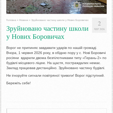
Головна
»
Новини
»
Зруйновано частину школи у Нових Боровичах
2
Зруйновано частину школи
ЧЕР 2026
у Нових Боровичах
Ворог не припиняє завдавати ударів по нашій громаді.
Вчора, 1 червня 2026 року, в обідню пору у
с. Нові Боровичі
росіяни вдарили двома безпілотниками типу «Герань-2» по
будівлі місцевого ліцею. На щастя, постраждалих немає.
Заклад працював дистанційно. Зруйновано частину будівлі.
Не ігноруйте сигнали повітряної тривоги! Ворог підступний.
Бережіть себе!