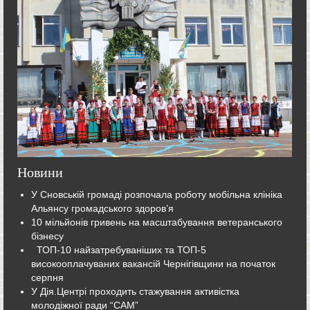
Новини
У Сновській громаді розпочала роботу мобільна клініка
Альянсу громадського здоров’я
10 мільйонів гривень на масштабування ветеранського
бізнесу
ТОП-10 найзатребуваніших та ТОП-5
високооплачуваних вакансій Чернігівщини на початок
серпня
У Дія.Центрі проходить стажування активістка
молодіжної ради “САМ”