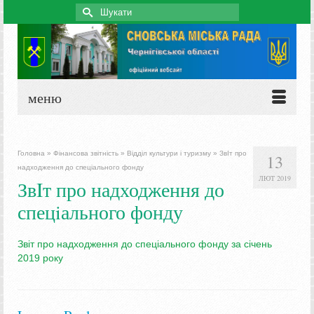
Search
for:
меню
Головна
»
Фінансова звітність
»
Відділ культури і туризму
»
ЗвIт про
13
надходження до спецiального фонду
ЛЮТ 2019
ЗвIт про надходження до
спецiального фонду
Звіт про надходження до спеціального фонду за січень
2019 року