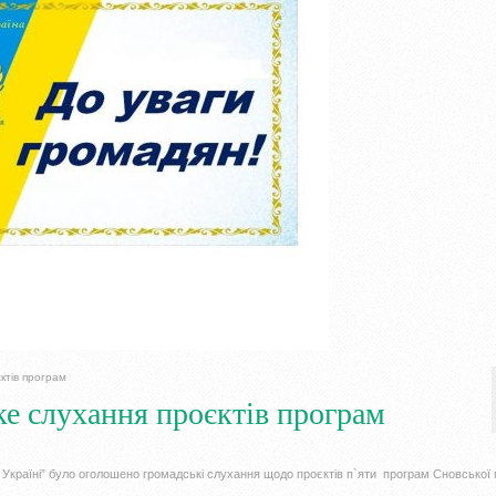
ктів програм
ке слухання проєктів програм
 Україні” було оголошено громадські слухання щодо проєктів п`яти програм Сновської 