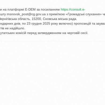
ити на платформі E-DEM за посиланням
https://consult.e-
ошту msnovsk_post@cg.gov.ua з приміткою «Громадські слухання» ч
ернігівська область, 15200, Сновська міська рада.
ндарних днів, по 23 грудня 2025 року включно) пропозицій та заува
тів не надійшло.
татських комісій перед затвердженням на черговій сесії.