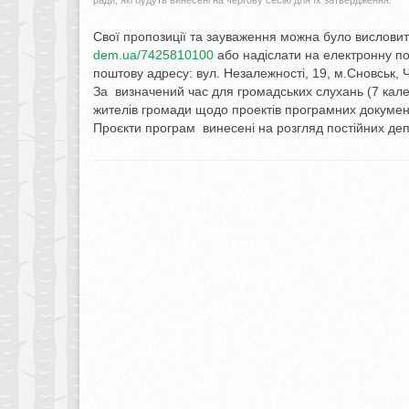
ради, які будуть винесені на чергову сесію для їх затвердження.
Свої пропозиції та зауваження можна було вислов
dem.ua/7425810100
або надіслати на електронну п
поштову адресу: вул. Незалежності, 19, м.Сновськ, Ч
За визначений час для громадських слухань (7 кале
жителів громади щодо проектів програмних докумен
Проєкти програм винесені на розгляд постійних депу