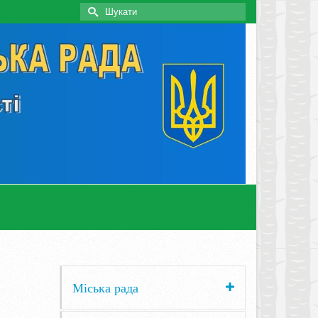
Search
for:
Міська рада