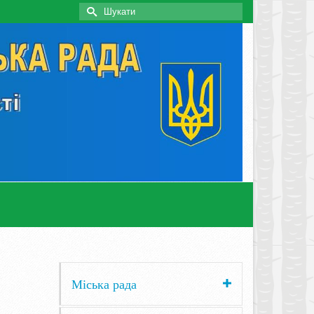
Search
for:
Міська рада