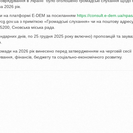
амоврядування в Україні” було оголошено громадські слухання щодо 
а 2026 рік.
ити на платформі E-DEM за посиланням
https://consult.e-dem.ua/npa
g.gov.ua з приміткою «Громадські слухання» чи на поштову адресу
15200, Сновська міська рада.
ндарних днів, по 25 грудня 2025 року включно) пропозицій та заува
.
ромади на 2026 рік винесено перед затвердженням на черговій сесії
нування, фінансів, бюджету та соціально-економічного розвитку.