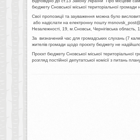
Відповідно до ст.13 Закону України “Про місцеве с
бюджету Сновської міської територіальної громади н
Свої пропозиції та зауваження можна було вислов
або надіслати на електронну пошту msnovsk_post@c
Незалежності, 19, м.Сновськ, Чернігівська область, 
За визначений час для громадських слухань (7 кале
жителів громади щодо проєкту бюджету не надійшло
Проєкт бюджету Сновської міської територіальної г
розгляд постійної депутатської комісії з питань пла