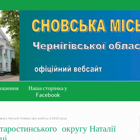
лошення
Наша сторінка у
Facebook
ругу Наталії Ховпун про роботу в 2020 році
таростинського округу Наталії
ці