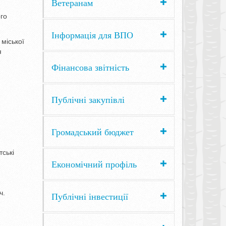
Ветеранам
ого
Інформація для ВПО
 міської
я
Фінансова звітність
Публічні закупівлі
Громадський бюджет
ські
Економічний профіль
ч.
Публічні інвестиції