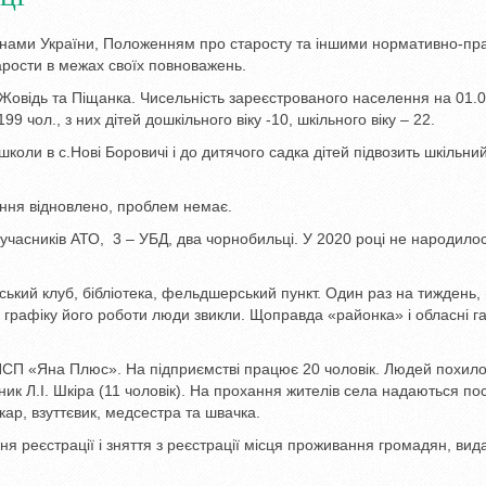
аконами України, Положенням про старосту та іншими нормативно-п
арости в межах своїх повноважень.
 Жовідь та Піщанка. Чисельність зареєстрованого населення на 01.
9 чол., з них дітей дошкільного віку -10, шкільного віку – 22.
 школи в с.Нові Боровичі і до дитячого садка дітей підвозить шкільни
ення відновлено, проблем немає.
6 учасників АТО, 3 – УБД, два чорнобильці. У 2020 році не народило
ський клуб, бібліотека, фельдшерський пункт. Один раз на тиждень, 
 графіку його роботи люди звикли. Щоправда «районка» і обласні г
 ПСП «Яна Плюс». На підприємстві працює 20 чоловік. Людей похилог
ник Л.І. Шкіра (11 чоловік). На прохання жителів села надаються по
кар, взуттєвик, медсестра та швачка.
реєстрації і зняття з реєстрації місця проживання громадян, вид