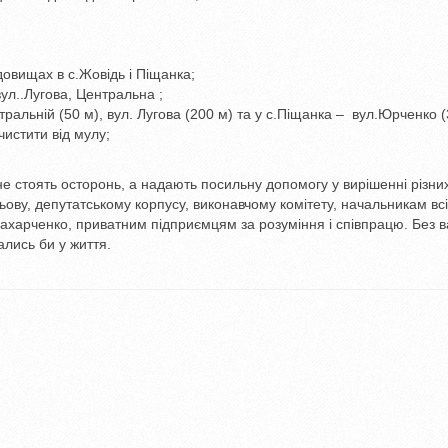
довищах в с.Жовідь і Піщанка;
ул..Лугова, Центральна ;
нтральній (50 м), вул. Лугова (200 м) та у с.Піщанка – вул.Юрченко (
чистити від мулу;
не стоять осторонь, а надають посильну допомогу у вирішенні різни
ову, депутатському корпусу, виконавчому комітету, начальникам вс
ю Захарченко, приватним підприємцям за розуміння і співпрацю. Без 
ались би у життя.