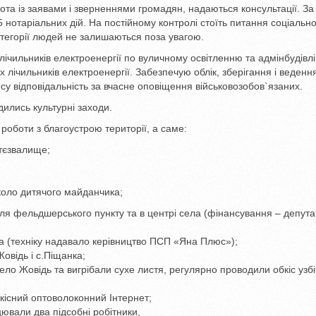
та із заявами і зверненнями громадян, надаються консультації. За
нотаріальних дій. На постійному контролі стоїть питання соціальн
категорії людей не залишаються поза увагою.
ічильників електроенергії по вуличному освітленню та адмінбудівлі
х лічильників електроенергії. Забезпечую облік, зберігання і веденн
есу відповідальність за вчасне оповіщення військовозобов`язаних.
ились культурні заходи.
роботи з благоустрою території, а саме:
ттєзвалище;
коло дитячого майданчика;
я фельдшерського пункту та в центрі села (фінансування – депутат
а (техніку надавало керівництво ПСП «Яна Плюс»);
овідь і с.Піщанка;
село Жовідь та вигрібали сухе листя, регулярно проводили обкіс узбі
кісний оптоволоконний Інтернет;
ювали два підсобні робітники,