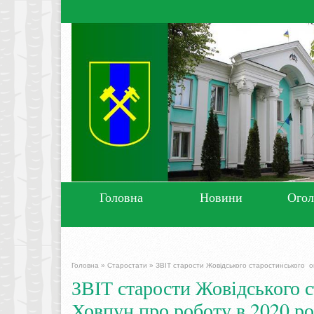
Головна
Новини
Ого
Головна
»
Старостати
»
ЗВІТ старости Жовідського старостинського ок
ЗВІТ старости Жовідського с
Ховпун про роботу в 2020 ро