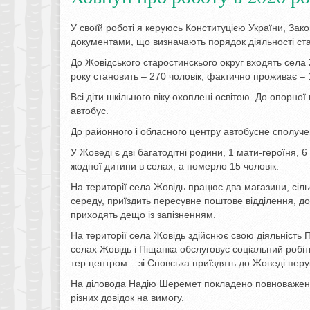
У своїй роботі я керуюсь Конституцією України, З
документами, що визначають порядок діяльності ст
До Жовідського старостинскього округ входять села
року становить – 270 чоловік, фактично проживає – 19
Всі діти шкільного віку охоплені освітою. До опорної
автобус.
До районного і обласного центру автобусне сполуч
У Жоведі є дві багатодітні родини, 1 мати-героїня, 
жодної дитини в селах, а померло 15 чоловік.
На території села Жовідь працює два магазини, сіль
середу, приїздить пересувне поштове відділення, до
приходять дещо із запізненням.
На території села Жовідь здійснює свою діяльність
селах Жовідь і Піщанка обслуговує соціальний робіт
тер центром – зі Сновська приїздять до Жоведі перу
На діловода Надію Шеремет покладено повноваження 
різних довідок на вимогу.