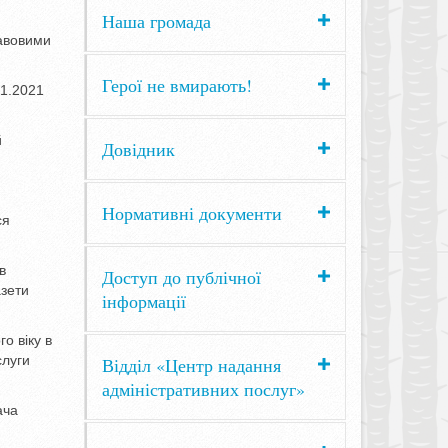
Наша громада
равовими
Герої не вмирають!
01.2021
й
Довідник
Нормативні документи
ся
в
Доступ до публічної
азети
інформації
о віку в
слуги
Відділ «Центр надання
адміністративних послуг»
ача