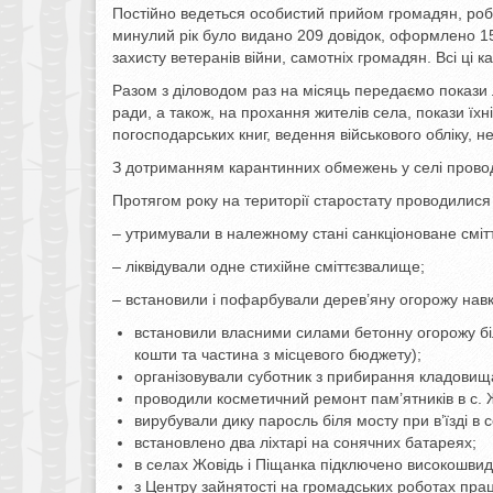
Постійно ведеться особистий прийом громадян, робо
минулий рік було видано 209 довідок, оформлено 15 
захисту ветеранів війни, самотніх громадян. Всі ці 
Разом з діловодом раз на місяць передаємо покази л
ради, а також, на прохання жителів села, покази їхні
погосподарських книг, ведення військового обліку, н
З дотриманням карантинних обмежень у селі провод
Протягом року на території старостату проводилися 
– утримували в належному стані санкціоноване смі
– ліквідували одне стихійне сміттєзвалище;
– встановили і пофарбували дерев’яну огорожу нав
встановили власними силами бетонну огорожу біл
кошти та частина з місцевого бюджету);
організовували суботник з прибирання кладовищ
проводили косметичний ремонт пам’ятників в с. Ж
вирубували дику паросль біля мосту при в’їзді в 
встановлено два ліхтарі на сонячних батареях;
в селах Жовідь і Піщанка підключено високошвид
з Центру зайнятості на громадських роботах прац