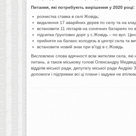
Питання, які потребують вирішення у 2020 році:
розчистка ставка в селі Жовідь;
видалення 17 аварійних дерев по селу та на кла
встановити 11 ліхтарів на сонячних батареях по в
підсипка ґрунтових доріг у с.Жовідь – по вул. Це
прийняти на баланс колодязь в центрі села та ви
встановити новий знак при в’їзді в с.Жовідь.
Висловлюю слова вдячності всім жителям села, які 
питань, а також міському голові Олександру Медведь
відділів міської ради, депутату міської ради Андрі
допомоги і підтримки всі ці плани і задуми не втілюв