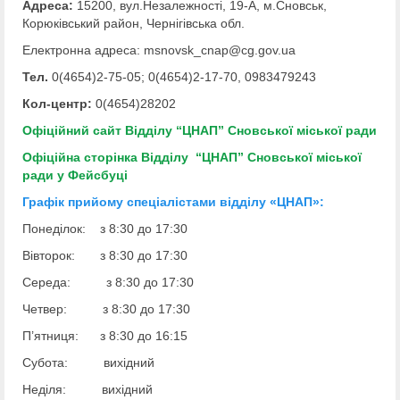
Адреса:
15200, вул.Незалежності, 19-А, м.Сновськ,
Корюківський район, Чернігівська обл.
Електронна адреса: msnovsk_cnap@cg.gov.ua
Тел.
0(4654)2-75-05; 0(4654)2-17-70, 0983479243
Кол-центр:
0(4654)28202
Офіційний сайт Відділу “ЦНАП” Сновської міської ради
Офіційна сторінка Відділу “ЦНАП” Сновської міської
ради у Фейсбуці
Графік прийому спеціалістами відділу «ЦНАП»:
Понеділок: з 8:30 до 17:30
Вівторок: з 8:30 до 17:30
Середа: з 8:30 до 17:30
Четвер: з 8:30 до 17:30
П’ятниця: з 8:30 до 16:15
Субота: вихідний
Неділя: вихідний