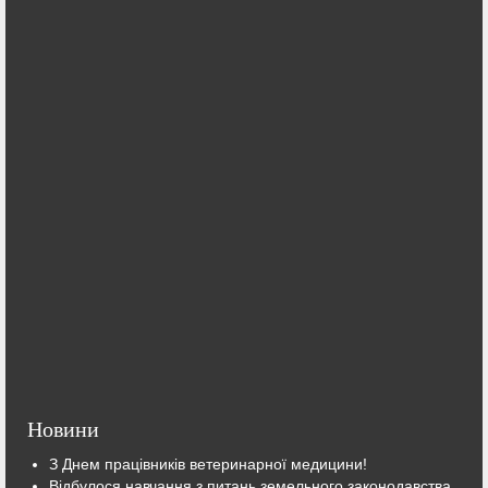
Новини
З Днем працівників ветеринарної медицини!
Відбулося навчання з питань земельного законодавства