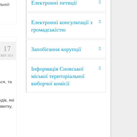
Електронні петиції
льної
Електронні консультації з
громадськістю
17
Запобігання корупції
ВЕР 2021
Інформація Сновської
міської територіальної
ся, та
виборчої комісії
ів, які
витку,