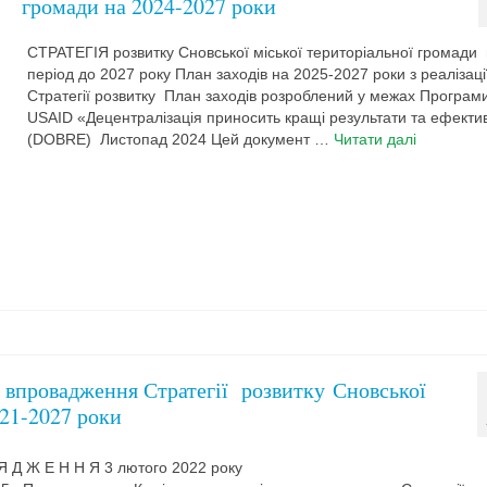
громади на 2024-2027 роки
СТРАТЕГІЯ розвитку Cновської міської територіальної громади
період до 2027 року План заходів на 2025-2027 роки з реалізаці
Стратегії розвитку План заходів розроблений у межах Програм
USAID «Децентралізація приносить кращі результати та ефектив
(DOBRE) Листопад 2024 Цей документ …
Читати далі
я впровадження Стратегії розвитку Сновської
021-2027 роки
Р Я Д Ж Е Н Н Я 3 лютого 2022 року