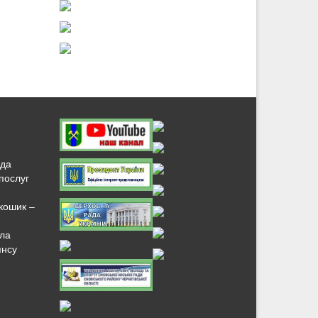
нда
послуг
кошик –
ала
янсу