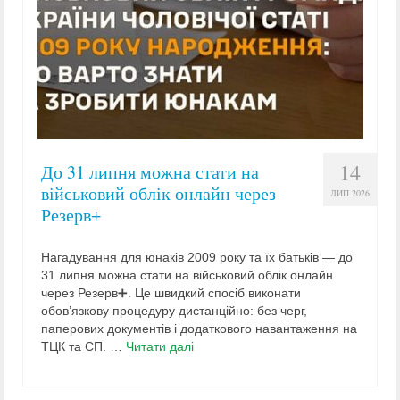
14
До 31 липня можна стати на
військовий облік онлайн через
ЛИП 2026
Резерв+
Нагадування для юнаків 2009 року та їх батьків — до
31 липня можна стати на військовий облік онлайн
через Резерв➕. Це швидкий спосіб виконати
обов’язкову процедуру дистанційно: без черг,
паперових документів і додаткового навантаження на
ТЦК та СП. …
Читати далі