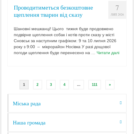
7
Проводитиметься безкоштовне
щеплення тварин від сказу
ЛИП 2026
Шановні мешканці! Цього тижня буде продовжено
подвірне щеплення собак і котів проти сказу у місті
Сновськ за наступним графіком: 9 та 10 липня 2026
року з 9:00 – мікрорайон Носівка У разі дощової
погоди щеплення буде перенесено на …
Читати далі
1
2
3
4
…
111
»
Міська рада
Наша громада