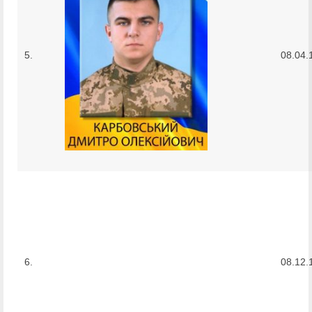
5.
08.04.
6.
08.12.