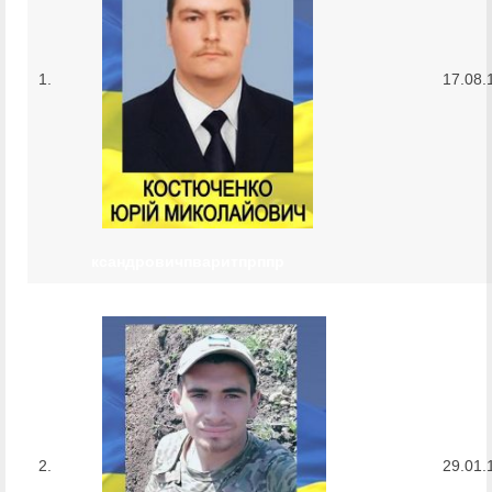
1.
17.08.
ксандровичпваритпрппр
2.
29.01.