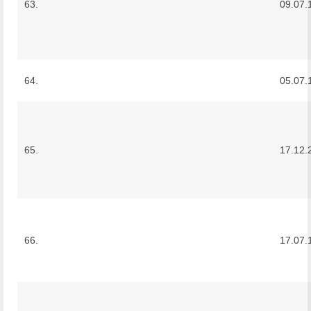
63.
09.07.
64.
05.07.
65.
17.12.
66.
17.07.