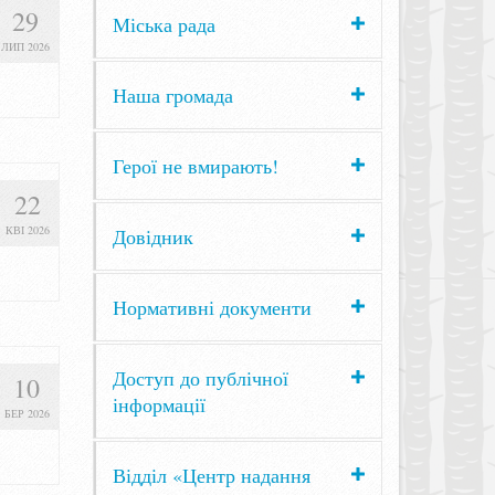
29
Міська рада
ЛИП 2026
Наша громада
Герої не вмирають!
22
КВІ 2026
Довідник
Нормативні документи
Доступ до публічної
10
інформації
БЕР 2026
Відділ «Центр надання