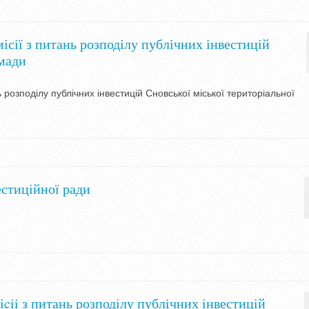
ісії з питань розподілу публічних інвестицій
омади
 розподілу публічних інвестицій Сновської міської територіальної
естиційної ради
cii з питань розподiлу публiчних iнвестицiй