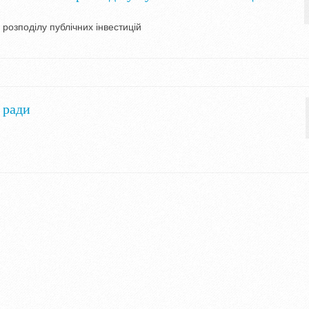
 розподiлу публiчних iнвестицiй
 ради