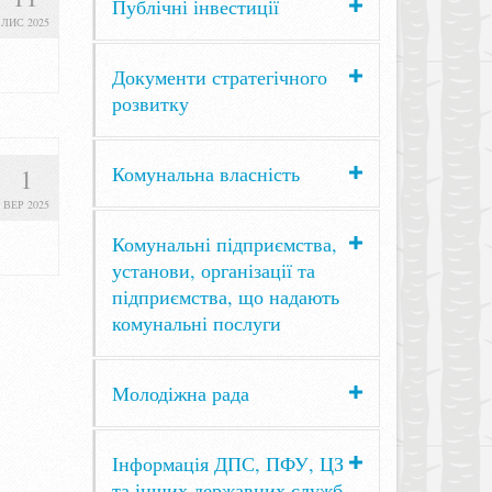
Публічні інвестиції
ЛИС 2025
Документи стратегічного
розвитку
Комунальна власність
1
ВЕР 2025
Комунальні підприємства,
установи, організації та
підприємства, що надають
комунальні послуги
Молодіжна рада
Інформація ДПС, ПФУ, ЦЗ
та інших державних служб