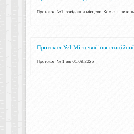
Протокол №1 засiдання мiсцевоi Koміcii з питань
Протокол №1 Місцевої інвестиційної
Протокол № 1 від 01.09.2025