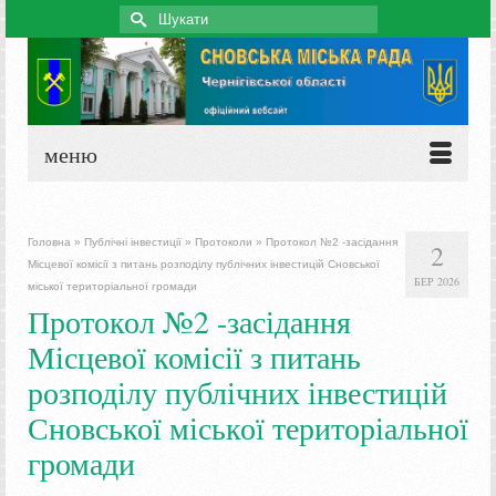
Search
for:
меню
Головна
»
Публічні інвестиції
»
Протоколи
»
Протокол №2 -засідання
2
Місцевої комісії з питань розподілу публічних інвестицій Сновської
БЕР 2026
міської територіальної громади
Протокол №2 -засідання
Місцевої комісії з питань
розподілу публічних інвестицій
Сновської міської територіальної
громади