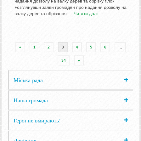
надання дозволу на валку дерев та обрізку гілок
Розглянувши заяви громадян про надання дозволу на
валку дерев та обрізання …
Читати далі
«
1
2
3
4
5
6
…
34
»
Міська рада
Наша громада
Герої не вмирають!
Довідник