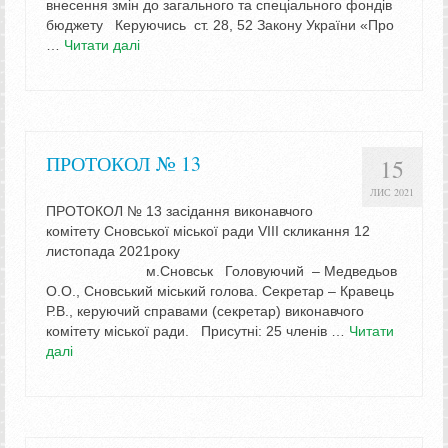
внесення змін до загального та спеціального фондів
бюджету Керуючись ст. 28, 52 Закону України «Про
…
Читати далі
ПРОТОКОЛ № 13
15
ЛИС 2021
ПРОТОКОЛ № 13 засідання виконавчого
комітету Сновської міської ради VIIІ скликання 12
листопада 2021року
м.Сновськ Головуючий – Медведьов
О.О., Сновський міський голова. Секретар – Кравець
Р.В., керуючий справами (секретар) виконавчого
комітету міської ради. Присутні: 25 членів …
Читати
далі