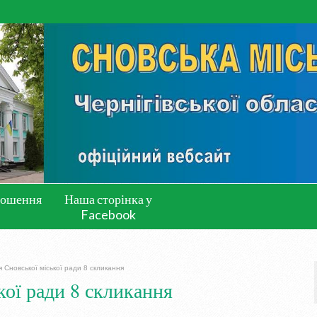
лошення
Наша сторінка у
Facebook
я Сновської міської ради 8 скликання
кої ради 8 скликання