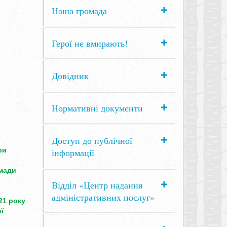
Наша громада
Герої не вмирають!
Довідник
Нормативні документи
Доступ до публічної
ри
інформації
омади
Відділ «Центр надання
адміністративних послуг»
021 року
ї