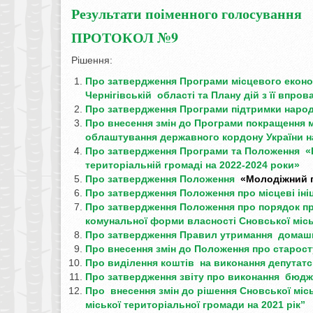
Результати поіменного голосування
ПРОТОКОЛ №9
Рішення:
Про затвердження Програм
и
місцевого екон
Чернігівській області та
Пл
ану
дій з її впро
Про затвердження
Програми
підтримки наро
Про внесення змін до Програми
покращення м
облаштування державного кордону
України
н
Про затвердження Програми та Положення
«
територіальній громаді
на 2022-2024 роки»
Про затвердження Положення
«Молодіжний п
Про затвердження Положення
про місцеві ін
Про затвердження
Положення про порядок
п
комунальної форми
власності Сновської міс
Про затвердження Правил
утримання домашн
Про внесення змін до
Положення про старос
Про виділення коштів
на виконання депутат
Про затвердження звіту
про виконання бюдж
Про внесення змін до рішення
Сновської місь
міської
територіальної громади на 2021 рік”