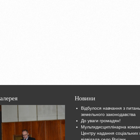
алерея
Новини
Відбулося навчання з питан
земельного законодавства
До уваги громадян!
Мультидисциплінарна кома
Центру надання соціальних 
відвідала село Рогізки