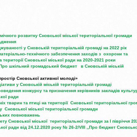
омічного розвитку
Сновської міської територіальної
громади
вадження
джуваності у
Сновській територіальній громаді
на 2022 рік
атеріально-технічного
забезпечення заходів з охорони та
а території Сновської міської ради
на 2020-2021 роки
Про шкільний громадський бюджет
в Сновській міській
ростір Сновської активної молоді»
іціативи у Сновській
міській територіальній громаді
роведення конкурсу та призначення керівників
закладів культу
ької ради
іх тварин та
птиці на території Сновської
територіальної гр
ту
Сновської міської територіальної громади
ських повноважень
ету Сновської
міської територіальної громади
за І півріччя 2
кої ради від 24.12.2020 року
№ 26-2/VIII ,,Про бюджет Сновсько