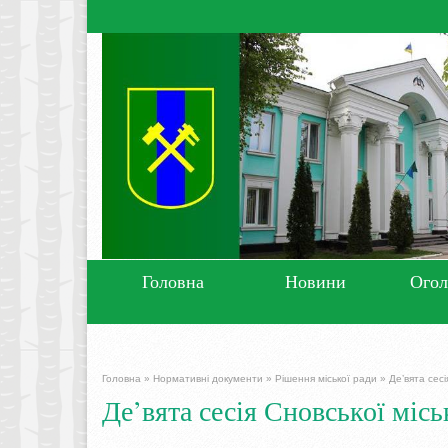
Головна
Новини
Ого
Головна
»
Нормативні документи
»
Рішення міської ради
»
Де’вята сесі
Де’вята сесія Сновської місь