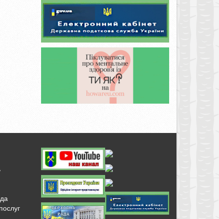
ь
нда
послуг