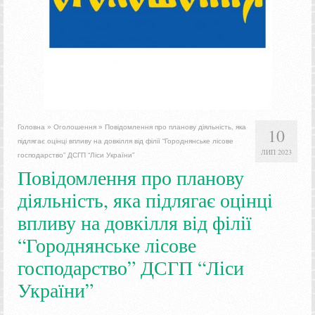
Головна
»
Оголошення
»
Повідомлення про планову діяльність, яка
10
підлягає оцінці впливу на довкілля від філії “Городнянське лісове
ЛИП 2023
господарство” ДСГП “Ліси України”
Повідомлення про планову
діяльність, яка підлягає оцінці
впливу на довкілля від філії
“Городнянське лісове
господарство” ДСГП “Ліси
України”