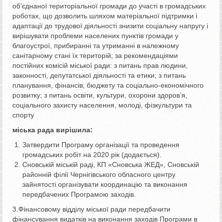
об’єднаної територіальної громади до участі в громадських
роботах, що дозволить шляхом матеріальної підтримки і
адаптації до трудової діяльності знизити соціальну напругу і
вирішувати проблеми населених пунктів громади у
благоустрої, прибиранні та утриманні в належному
санітарному стані їх територій; за рекомендаціями
постійних комісій міської ради: з питань прав людини,
законності, депутатської діяльності та етики; з питань
планування, фінансів, бюджету та соціально-економічного
розвитку; з питань освіти, культури, охорони здоров’я,
соціального захисту населення, молоді, фізкультури та
спорту
міська рада вирішила:
Затвердити Програму організації та проведення
громадських робіт на 2020 рік (додається).
Сновській міській раді, КП «Сновська ЖЕД», Сновській
районній філії Чернігівського обласного центру
зайнятості організувати координацію та виконання
передбачених Програмою заходів.
3.Фінансовому відділу міської ради передбачити
фінансування видатків на виконання заходів Програми в