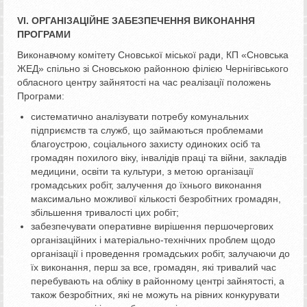
VІ. ОРГАНІЗАЦІЙНЕ ЗАБЕЗПЕЧЕННЯ ВИКОНАННЯ
ПРОГРАМИ
Виконавчому комітету Сновської міської ради, КП «Сновська
ЖЕД» спільно зі Сновською районною філією Чернігівського
обласного центру зайнятості на час реалізації положень
Програми:
систематично аналізувати потребу комунальних
підприємств та служб, що займаються проблемами
благоустрою, соціального захисту одиноких осіб та
громадян похилого віку, інвалідів праці та війни, закладів
медицини, освіти та культури, з метою організації
громадських робіт, залучення до їхнього виконання
максимально можливої кількості безробітних громадян,
збільшення тривалості цих робіт;
забезпечувати оперативне вирішення першочергових
організаційних і матеріально-технічних проблем щодо
організації і проведення громадських робіт, залучаючи до
їх виконання, перш за все, громадян, які тривалий час
перебувають на обліку в районному центрі зайнятості, а
також безробітних, які не можуть на рівних конкурувати