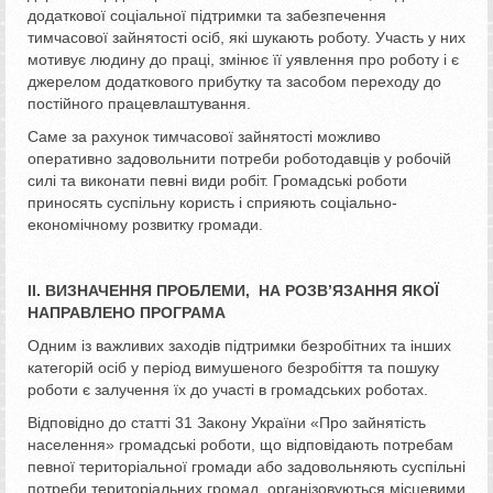
додаткової соціальної підтримки та забезпечення
тимчасової зайнятості осіб, які шукають роботу. Участь у них
мотивує людину до праці, змінює її уявлення про роботу і є
джерелом додаткового прибутку та засобом переходу до
постійного працевлаштування.
Саме за рахунок тимчасової зайнятості можливо
оперативно задовольнити потреби роботодавців у робочій
силі та виконати певні види робіт. Громадські роботи
приносять суспільну користь і сприяють соціально-
економічному розвитку громади.
ІІ. ВИЗНАЧЕННЯ ПРОБЛЕМИ,
НА РОЗВ’ЯЗАННЯ ЯКОЇ
НАПРАВЛЕНО ПРОГРАМА
Одним із важливих заходів підтримки безробітних та інших
категорій осіб у період вимушеного безробіття та пошуку
роботи є залучення їх до участі в громадських роботах.
Відповідно до статті 31 Закону України «Про зайнятість
населення» громадські роботи, що відповідають потребам
певної територіальної громади або задовольняють суспільні
потреби територіальних громад, організовуються місцевими