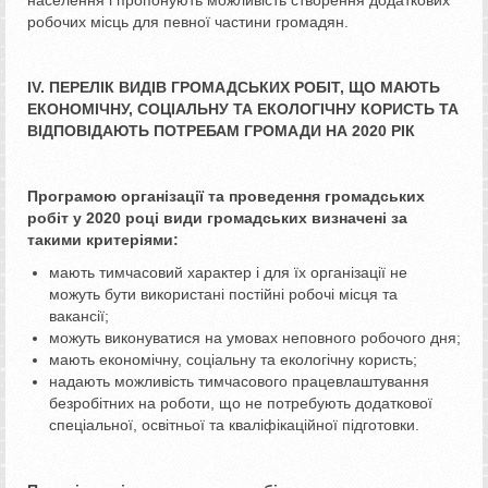
населення і пропонують можливість створення додаткових
робочих місць для певної частини громадян.
ІV. ПЕРЕЛІК ВИДІВ ГРОМАДСЬКИХ РОБІТ,
ЩО МАЮТЬ
ЕКОНОМІЧНУ, СОЦІАЛЬНУ ТА ЕКОЛОГІЧНУ КОРИСТЬ ТА
ВІДПОВІДАЮТЬ ПОТРЕБАМ ГРОМАДИ НА 2020 РІК
Програмою організації та проведення громадських
робіт у 2020 році види громадських визначені за
такими критеріями:
мають тимчасовий характер і для їх організації не
можуть бути використані постійні робочі місця та
вакансії;
можуть виконуватися на умовах неповного робочого дня;
мають економічну, соціальну та екологічну користь;
надають можливість тимчасового працевлаштування
безробітних на роботи, що не потребують додаткової
спеціальної, освітньої та кваліфікаційної підготовки.