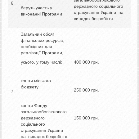
загальнообов’язкового
6
державного соціального
беруть участь у
страхування України на
виконанні Програми
випадок безробіття
Загальний обсяг
фінансових ресурсів,
необхідних для
реалізації Програми,
усього, у тому числі:
400 000 грн.
кошти міського
бюджету
250 000 грн.
7
кошти Фонду
загальнообов’язкового
державного
150 000 грн.
соціального
страхування України
на випадок безробіття