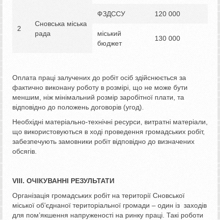
ФЗДССУ
120 000
Сновська міська
2
рада
міський
130 000
бюджет
Оплата праці залучених до робіт осіб здійснюється за
фактично виконану роботу в розмірі, що не може бути
меншим, ніж мінімальний розмір заробітної плати, та
відповідно до положень договорів (угод).
Необхідні матеріально-технічні ресурси, витратні матеріали,
що використовуються в ході проведення громадських робіт,
забезпечують замовники робіт відповідно до визначених
обсягів.
V
ІІІ. ОЧІКУВАННІ РЕЗУЛЬТАТИ
Організація громадських робіт на території Сновської
міської об’єднаної територіальної громади – один із заходів
для пом’якшення напруженості на ринку праці. Такі роботи