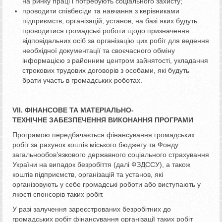
на ринку праці і потребують соціального захисту;
проводити співбесіди та навчання з керівниками
підприємств, організацій, установ, на базі яких будуть
проводитися громадські роботи щодо призначення
відповідальних осіб за організацію цих робіт для ведення
необхідної документації та своєчасного обміну
інформацією з районним центром зайнятості, укладання
строкових трудових договорів з особами, які будуть
брати участь в громадських роботах.
VІІ. ФІНАНСОВЕ ТА МАТЕРІАЛЬНО-
ТЕХНІЧНЕ ЗАБЕЗПЕЧЕННЯ ВИКОНАННЯ ПРОГРАМИ
Програмою передбачається фінансування громадських
робіт за рахунок коштів міського бюджету та Фонду
загальнообов’язкового державного соціального страхування
України на випадок безробіття (далі ФЗДССУ), а також
коштів підприємств, організацій та установ, які
організовують у себе громадські роботи або виступають у
якості спонсорів таких робіт.
У разі залучення зареєстрованих безробітних до
громадських робіт фінансування організації таких робіт