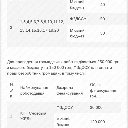
Міський
40
бюджет
ФЗДССУ
50
1,3,4,5,6,7,8,9,10,11,12,
3
13,14,15,16,17,19,20
Міський
50
бюджет
Для проведення громадських робіт виділяється 250 000 грн.
з міського бюджету та 150 000 грн. ФЗДССУ для оплати
праці безробітних громадян, в тому числі:
№
Обсяг
Найменування
Джерела
з/
фінансування,
роботодавця
фінансування
п
грн.
ФЗДССУ
30 000
КП «Сновська
1
ЖЕД»
міський
120 000
бюджет