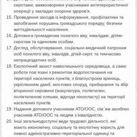
сиротами, важкохворими учасниками антитерористичної
операції у закладах охорони здоров’я.
Проведення заходів із інформування, профілактики та
запобігання порушень громадського порядку, безпеки
життєдіяльності населення.
Допомога громадянам похилого віку, інвалідам, дітям-
сиротам та одиноким особам.
Догляд, обслуговування, соціально-медичний патронаж
осіб похилого віку, інвалідів, дітей-сиріт, та тимчасово
непрацездатних осіб.
Екологічний захист навколишнього середовища, а саме:
роботи пов`язані з ремонтом водопостачання на
території населених пунктів, з благоустроєм криниць,
укріпленням дамб, мостових споруд, прибирання та збір
вторинної сировини (макулатура, поліетилен,
поліетиленові пляшки, відходи пінопласту) на території
населених пунктів.
Надання допомоги учасникам АТО/ООС, сім`ям загиблих
учасників АТО/ООС та людям з інвалідністю.
Інші загальнодоступні види трудової діяльності, які
мають економічну, соціальну та екологічну користь для
певної адміністративно-територіальної одиниці та