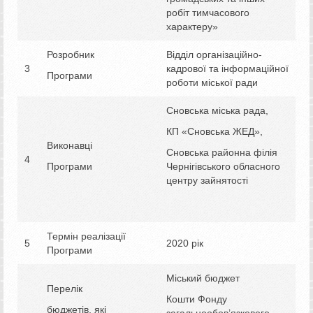
робіт тимчасового
характеру»
Розробник
Відділ організаційно-
3
кадрової та інформаційної
Програми
роботи міської ради
Сновська міська рада,
КП «Сновська ЖЕД»,
Виконавці
Сновська районна філія
4
Програми
Чернігівського обласного
центру зайнятості
Термін реалізації
5
2020 рік
Програми
Міський бюджет
Перелік
Кошти Фонду
бюджетів, які