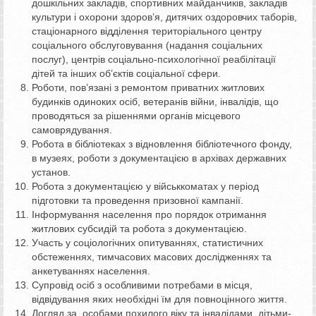
дошкільних закладів, спортивних майданчиків, закладів
культури і охорони здоров’я, дитячих оздоровчих таборів,
стаціонарного відділення територіального центру
соціального обслуговування (надання соціальних
послуг), центрів соціально-психологічної реабілітації
дітей та інших об’єктів соціальної сфери.
Роботи, пов’язані з ремонтом приватних житлових
будинків одиноких осіб, ветеранів війни, інвалідів, що
проводяться за рішеннями органів місцевого
самоврядування.
Робота в бібліотеках з відновлення бібліотечного фонду,
в музеях, роботи з документацією в архівах державних
установ.
Робота з документацією у військкоматах у період
підготовки та проведення призовної кампанії.
Інформування населення про порядок отримання
житлових субсидій та робота з документацією.
Участь у соціологічних опитуваннях, статистичних
обстеженнях, тимчасових масових дослідженнях та
анкетуваннях населення.
Супровід осіб з особливими потребами в місця,
відвідування яких необхідні їм для повноцінного життя.
Догляд за особами похилого віку та інвалідами, дітьми-