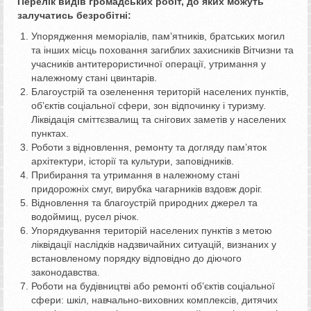
Перелік видів громадських робіт, до яких можуть
залучатись безробітні:
Упорядження меморіалів, пам’ятників, братських могил
та інших місць поховання загиблих захисників Вітчизни та
учасників антитерористичної операції, утримання у
належному стані цвинтарів.
Благоустрій та озеленення територій населених пунктів,
об’єктів соціальної сфери, зон відпочинку і туризму.
Ліквідація сміттєзвалищ та снігових заметів у населених
пунктах.
Роботи з відновлення, ремонту та догляду пам’яток
архітектури, історії та культури, заповідників.
Прибирання та утримання в належному стані
придорожніх смуг, вирубка чагарників вздовж доріг.
Відновлення та благоустрій природних джерел та
водоймищ, русел річок.
Упорядкування територій населених пунктів з метою
ліквідації наслідків надзвичайних ситуацій, визнаних у
встановленому порядку відповідно до діючого
законодавства.
Роботи на будівництві або ремонті об’єктів соціальної
сфери: шкіл, навчально-виховних комплексів, дитячих