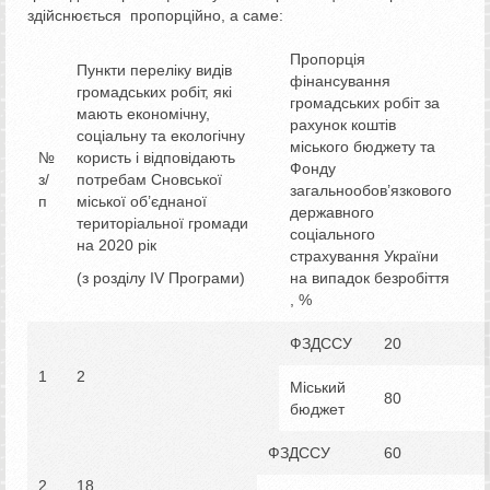
здійснюється пропорційно, а саме:
Пропорція
Пункти переліку видів
фінансування
громадських робіт, які
громадських робіт за
мають економічну,
рахунок коштів
соціальну та екологічну
міського бюджету та
№
користь і відповідають
Фонду
з/
потребам Сновської
загальнообов’язкового
п
міської об’єднаної
державного
територіальної громади
соціального
на 2020 рік
страхування України
(з розділу ІV Програми)
на випадок безробіття
, %
ФЗДССУ
20
1
2
Міський
80
бюджет
ФЗДССУ
60
2
18