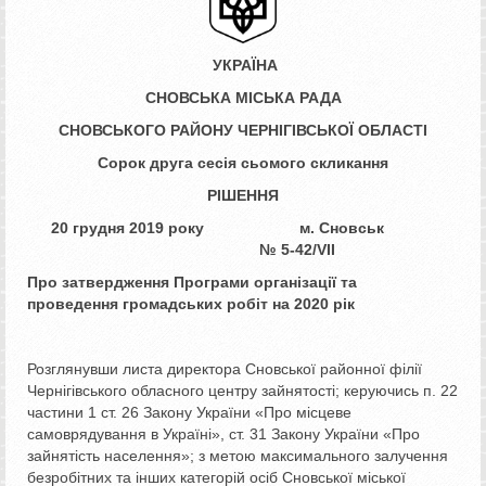
УКРАЇНА
СНОВСЬКА МІСЬКА РАДА
СНОВСЬКОГО РАЙОНУ ЧЕРНІГІВСЬКОЇ ОБЛАСТІ
Сорок друга сесія сьомого скликання
РІШЕННЯ
20 грудня 2019 року м. Сновськ
№ 5­­­-42/VII
Про затвердження Програми
організації та
проведення
громадських робіт на 2020 рік
Розглянувши листа директора Сновської районної філії
Чернігівського обласного центру зайнятості; керуючись п. 22
частини 1 ст. 26 Закону України «Про місцеве
самоврядування в Україні», ст. 31 Закону України «Про
зайнятість населення»; з метою максимального залучення
безробітних та інших категорій осіб Сновської міської