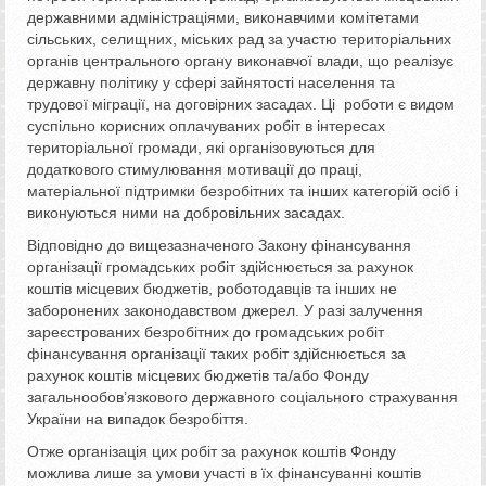
державними адміністраціями, виконавчими комітетами
сільських, селищних, міських рад за участю територіальних
органів центрального органу виконавчої влади, що реалізує
державну політику у сфері зайнятості населення та
трудової міграції, на договірних засадах. Ці роботи є видом
суспільно корисних оплачуваних робіт в інтересах
територіальної громади, які організовуються для
додаткового стимулювання мотивації до праці,
матеріальної підтримки безробітних та інших категорій осіб і
виконуються ними на добровільних засадах.
Відповідно до вищезазначеного Закону фінансування
організації громадських робіт здійснюється за рахунок
коштів місцевих бюджетів, роботодавців та інших не
заборонених законодавством джерел. У разі залучення
зареєстрованих безробітних до громадських робіт
фінансування організації таких робіт здійснюється за
рахунок коштів місцевих бюджетів та/або Фонду
загальнообов’язкового державного соціального страхування
України на випадок безробіття.
Отже організація цих робіт за рахунок коштів Фонду
можлива лише за умови участі в їх фінансуванні коштів