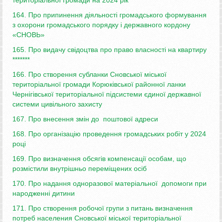
164. Про припинення діяльності громадського формування
з охорони громадського порядку і державного кордону
«СНОВЬ»
165. Про видачу свідоцтва про право власності на квартиру
*******
166. Про створення субланки Сновської міської
територіальної громади Корюківської районної ланки
Чернігівської територіальної підсистеми єдиної державної
системи цивільного захисту
167. Про внесення змін до поштової адреси
168. Про організацію проведення громадських робіт у 2024
році
169. Про визначення обсягів компенсації особам, що
розмістили внутрішньо переміщених осіб
170. Про надання одноразової матеріальної допомоги при
народженні дитини
171. Про створення робочої групи з питань визначення
потреб населения Сновської міської територіальної