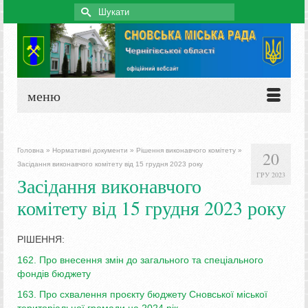
Search
for:
меню
Головна
»
Нормативні документи
»
Рішення виконавчого комітету
»
20
Засідання виконавчого комітету від 15 грудня 2023 року
ГРУ 2023
Засідання виконавчого
комітету від 15 грудня 2023 року
РІШЕННЯ:
162. Про внесення змін до загального та спеціального
фондів бюджету
163. Про схвалення проєкту бюджету Сновської міської
територіальної громади на 2024 рік