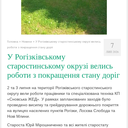
Головна
»
Новини
»
У Рогізківському старостинському окрузі велись
7
роботи з покращення стану доріг
ЛИП 2026
У Рогізківському
старостинському окрузі велись
роботи з покращення стану доріг
2 та 3 липня на території Рогізківського старостинського
округу вели роботи працівники та спеціалізована техніка КП
«Сновська ЖЕД». У рамках запланованих заходів було
проведено висипку та грейдерування дорожнього покриття
на вулицях населених пунктів Рогізки, Лосєва Слобода та
Нові Млини.
Староста Юрй Мірошниченко та всі жителі старостату