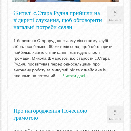
5
Жителі с.Стара Рудня прийшли на
відкриті слухання, щоб обговорити
БЕР 2019
нагальні потреби селян
1 березня в Староруднянському сільському клубі
зібралося більше 60 жителів села, щоб обговорити
найбільш хвилюючі питання життєдіяльності
громади. Микола Шмаровоз, в.о.старости с.Стара
Рудня, прозвітував перед односельцями про
виконану роботу за минулий рік та ознайомив із
планами на поточний. …
Читати далі
Про нагородження Почесною
5
грамотою
БЕР 2019