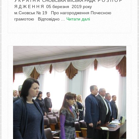
У К Р А Ї Н А СНОВСЬКА МІСЬКА РАДА Р О З П О Р
Я Д Ж Е Н Н Я 05 березня 2019 року
м.Сновськ № 19 Про нагородження Почесною
грамотою Відповідно …
Читати далі