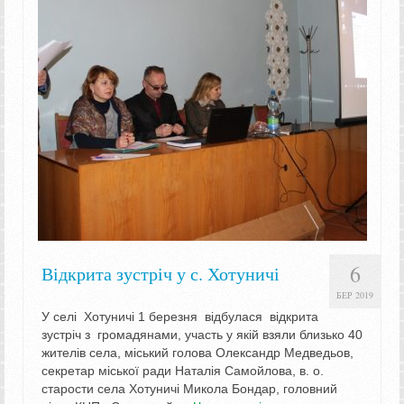
6
Відкрита зустріч у с. Хотуничі
БЕР 2019
У селі Хотуничі 1 березня відбулася відкрита
зустріч з громадянами, участь у якій взяли близько 40
жителів села, міський голова Олександр Медведьов,
секретар міської ради Наталія Самойлова, в. о.
старости села Хотуничі Микола Бондар, головний