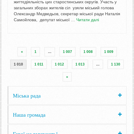
життєдіяльність цих старостинських округів. Участь у
загальних зборах жителів сіл узяли міський голова
Олександр Медведьов, секретар міської ради Наталія
Самойлова, депутат міської …
Читати далі
«
1
…
1 007
1 008
1 009
1 010
1 011
1 012
1 013
…
1 130
»
Міська рада
Наша громада
Герої не вмирають!