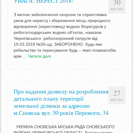
УВАГА! НЕРЕСТ 2018!
30
БЕР 2018
З метою забезпечення охорони та сприятливих
умов для нересту і збереження місць природного
відтворення (нерестовищ) водних біоресурсів у
рибогосподарських водних об’єктах, наказом
Чернігівського рибоохоронний патруля від
19.03.2018 №30-од: ЗАБОРОНЕНО: будь-яке
рибальство та пересування будь – яких плавзасобів,
крім …
Читати далі
Про надання дозволу на розроблення
27
детального плану території
БЕР 2018
земельної ділянки за адресою
м.Сновськ вул. 30 років Перемоги, 34
УКРАЇНА СНОВСЬКА МІСЬКА РАДА СНОВСЬКОГО
РАЙОНУ ЧЕРНІГІВСЬКОЇ ОБЛАСТІ Дев’ятнадцята