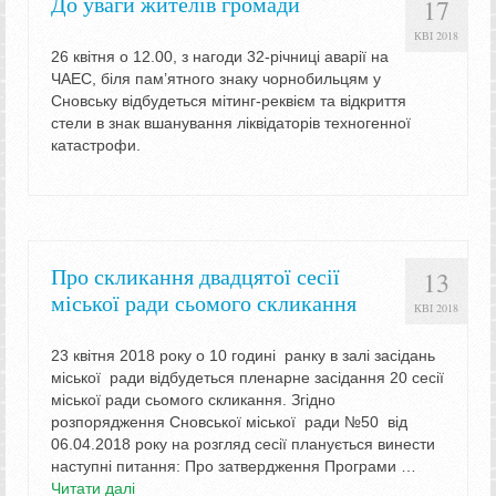
До уваги жителів громади
17
КВІ 2018
26 квітня о 12.00, з нагоди 32-річниці аварії на
ЧАЕС, біля пам’ятного знаку чорнобильцям у
Сновську відбудеться мітинг-реквієм та відкриття
стели в знак вшанування ліквідаторів техногенної
катастрофи.
Про скликання двадцятої сесії
13
міської ради сьомого скликання
КВІ 2018
23 квітня 2018 року о 10 годині ранку в залі засідань
міської ради відбудеться пленарне засідання 20 сесії
міської ради сьомого скликання. Згідно
розпорядження Сновської міської ради №50 від
06.04.2018 року на розгляд сесії планується винести
наступні питання: Про затвердження Програми …
Читати далі