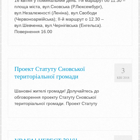
16 квітня у поминальний день: І-й маршрут об 11.30 –
площа міста, вул.Сновська (Р.Люксембург),
вул.Незалежності (Леніна), вул.Свободи
(Червоноармійська); ІІ-й маршрут о 12.30 –
вул.Шевченка, вул.Чернігівська (Енгельса).
Повернення 16.00
Проект Статуту Сновської
3
територіальної громади
КВІ 2018
Шановні жителі громади! Долучайтесь до
обговорення проекту Статуту Сновської
територіальної громади. Проект Статуту