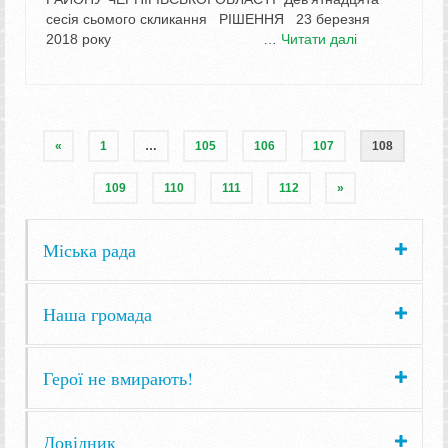
сесія сьомого скликання РІШЕННЯ 23 березня
2018 року …
Читати далі
«
1
…
105
106
107
108
109
110
111
112
»
Міська рада
Наша громада
Герої не вмирають!
Довідник