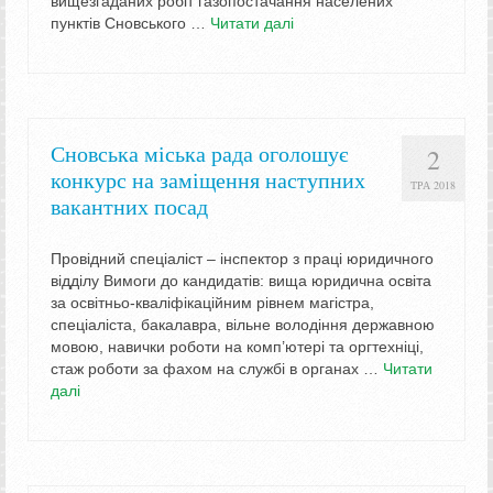
вищезгаданих робіт газопостачання населених
пунктів Сновського …
Читати далі
Сновська міська рада оголошує
2
конкурс на заміщення наступних
ТРА 2018
вакантних посад
Провідний спеціаліст – інспектор з праці юридичного
відділу Вимоги до кандидатів: вища юридична освіта
за освітньо-кваліфікаційним рівнем магістра,
спеціаліста, бакалавра, вільне володіння державною
мовою, навички роботи на комп’ютері та оргтехніці,
стаж роботи за фахом на службі в органах …
Читати
далі