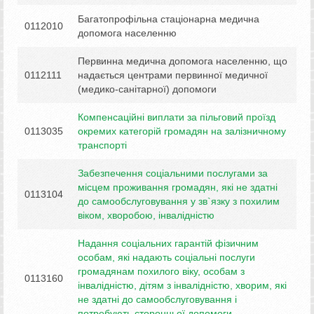
Багатопрофільна стаціонарна медична
0112010
допомога населенню
Первинна медична допомога населенню, що
0112111
надається центрами первинної медичної
(медико-санітарної) допомоги
Компенсаційні виплати за пільговий проїзд
0113035
окремих категорій громадян на залізничному
транспорті
Забезпечення соціальними послугами за
місцем проживання громадян, які не здатні
0113104
до самообслуговування у зв`язку з похилим
віком, хворобою, інвалідністю
Надання соціальних гарантій фізичним
особам, які надають соціальні послуги
громадянам похилого віку, особам з
0113160
інвалідністю, дітям з інвалідністю, хворим, які
не здатні до самообслуговування і
потребують сторонньої допомоги