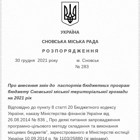
УКРАЇНА
СНОВСЬК
А
МІСЬКА РАДА
Р О З П О Р Я Д Ж Е Н Н Я
30 грудня 2021 року м. Сновськ
№ 283
Про внесення змін до
паспортів
бюджетних програм
бюджету
Сновської міської територіальної
громади
на 2021 рік
Відповідно до пункту 8 статті 20 Бюджетного кодексу
України, наказу Міністерства фінансів України від
26.08.2014 № 836 „ Про деякі питання запровадження
програмно-цільового методу складання та виконання
місцевих бюджетів”, зареєстрованого в Міністерстві юстиції
України 10.09.2014 р. № 1103/25880 (зі змінами),