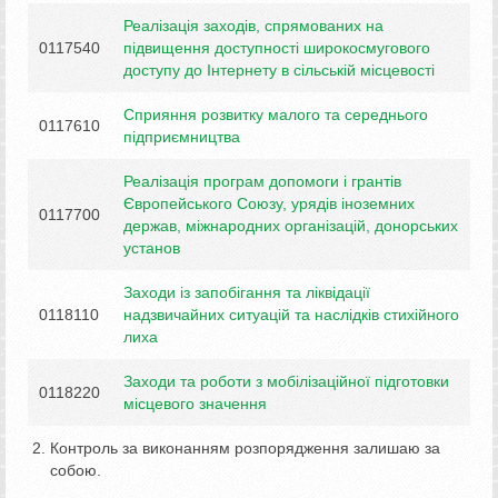
Реалізація заходів, спрямованих на
0117540
підвищення доступності широкосмугового
доступу до Інтернету в сільській місцевості
Сприяння розвитку малого та середнього
0117610
підприємництва
Реалізація програм допомоги і грантів
Європейського Союзу, урядів іноземних
0117700
держав, міжнародних організацій, донорських
установ
Заходи із запобігання та ліквідації
0118110
надзвичайних ситуацій та наслідків стихійного
лиха
Заходи та роботи з мобілізаційної підготовки
0118220
місцевого значення
Контроль за виконанням розпорядження залишаю за
собою.