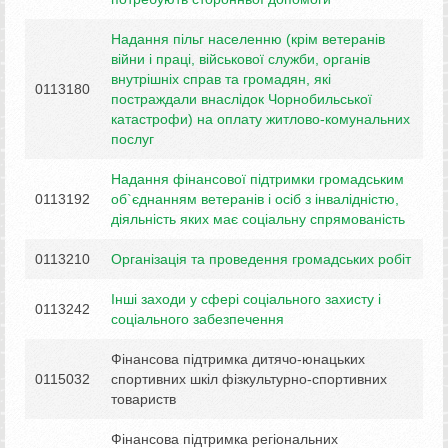
Надання пільг населенню (крім ветеранів
війни і праці, військової служби, органів
внутрішніх справ та громадян, які
0113180
постраждали внаслідок Чорнобильської
катастрофи) на оплату житлово-комунальних
послуг
Надання фінансової підтримки громадським
0113192
об`єднанням ветеранів і осіб з інвалідністю,
діяльність яких має соціальну спрямованість
0113210
Організація та проведення громадських робіт
Інші заходи у сфері соціального захисту і
0113242
соціального забезпечення
Фінансова підтримка дитячо-юнацьких
0115032
спортивних шкіл фізкультурно-спортивних
товариств
Фінансова підтримка регіональних