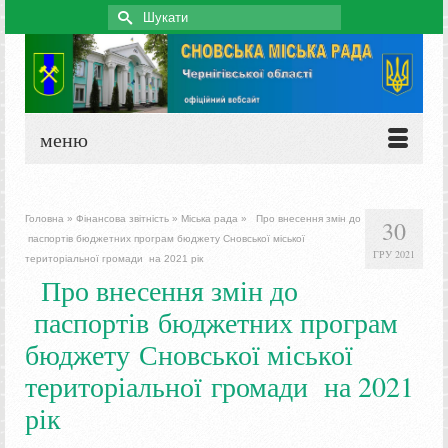
Search
for:
меню
Головна
»
Фінансова звітність
»
Міська рада
»
Про внесення змін до
30
паспортів бюджетних програм бюджету Сновської міської
ГРУ 2021
територіальної громади на 2021 рік
Про внесення змін до
паспортів бюджетних програм
бюджету Сновської міської
територіальної громади на 2021
рік