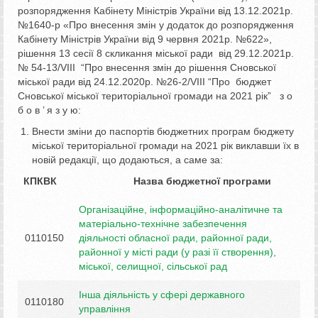
розпорядження Кабінету Міністрів України від 13.12.2021р.
№1640-р «Про внесення змін у додаток до розпорядження
Кабінету Міністрів України від 9 червня 2021р. №622»,
рішення 13 сесії 8 скликання міської ради від 29.12.2021р.
№ 54-13/VІІІ “Про внесення змін до рішення Сновської
міської ради від 24.12.2020р. №26-2/VIII “Про бюджет
Сновської міської територіальної громади на 2021 рік” з о
б о в ’ я з у ю:
Внести зміни до паспортів бюджетних програм бюджету
міської територіальної громади на 2021 рік виклавши їх в
новій редакції, що додаються, а саме за:
КПКВК Назва бюджетної програми
Організаційне, інформаційно-аналітичне та
матеріально-технічне забезпечення
0110150
діяльності обласної ради, районної ради,
районної у місті ради (у разі її створення),
міської, селищної, сільської рад
Інша діяльність у сфері державного
0110180
управління