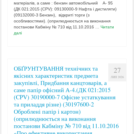
матеріалів, а саме : бензин автомобільний А- 95
(ДК 021:2015 (CPV): 09130000-9 Нафта і дистиляти)
(09132000-3 Бензин), відкриті торги (з
особливостями). (оприлюднюється на виконання
постанови Кабміну № 710 від 11.10.2016 …
Читати
далі
ОБҐРУНТУВАННЯ технічних та
27
якісних характеристик предмета
ЛИП 2026
закупівлі, Придбання канцтоварів, а
саме папір офісний А-4.(ДК 021:2015
(CPV) 30190000-7 Офісне устаткування
та приладдя різне) (30197600-2
Оброблені папір і картон)
(оприлюднюється на виконання
постанови Кабміну № 710 від 11.10.2016
«Про ефективне використання